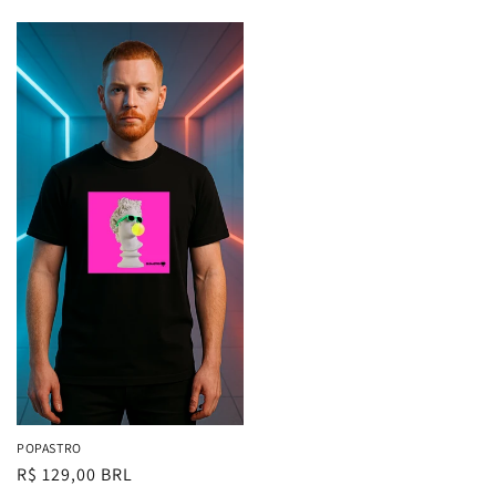
normal
normal
POPASTRO
Preço
R$ 129,00 BRL