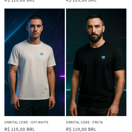
normal
normal
ORBITAL CORE - OFF WHITE
ORBITAL CORE - PRETA
Preço
R$ 119,00 BRL
Preço
R$ 119,00 BRL